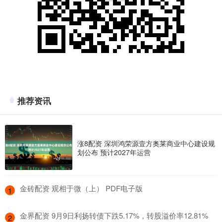
推荐资讯
涨8配资 深圳鸿荣源壹方奥莱商业中心建设规
划公布 预计2027年运营
​金砖配资 观相于微（上） PDF电子版
1
​金界配资 9月9日利扬转债下跌5.17%，转股溢价率12.81%
2