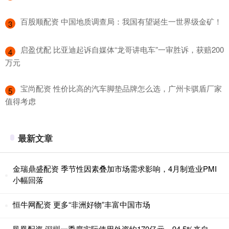
​百股顺配资 中国地质调查局：我国有望诞生一世界级金矿！
3
​启盈优配 比亚迪起诉自媒体“龙哥讲电车”一审胜诉，获赔200
4
万元
​宝尚配资 性价比高的汽车脚垫品牌怎么选，广州卡骐盾厂家
5
值得考虑
最新文章
金瑞鼎盛配资 季节性因素叠加市场需求影响，4月制造业PMI
小幅回落
恒牛网配资 更多“非洲好物”丰富中国市场
凤凰配资 深圳一季度实际使用外资约170亿元，94.5%来自