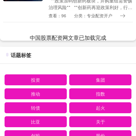
**政策加码创新药板块，并购重组需警惕
治理风险** **创新药再迎政策利好，行业
龙头持续受益** 今日，医药股表现活跃，
查看：96
分类：专业配资开户
A股与港股相....
中国股票配资网文章已加载完成
话题标签
投资
集团
推动
指数
转债
起火
比亚
关于
创投
股份