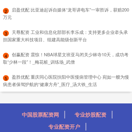
​启盈优配 比亚迪起诉自媒体“龙哥讲电车”一审胜诉，获赔200
2
万元
​天尊配资 工业和信息化部部长李乐成：支持更多企业牵头承
3
担国家重大科技项目、组建高能级创新平台
​创赢配资 震惊！NBA球星文班亚马闭关少林寺10天，成功考
4
取“少林一段”！_梅花桩_训练场_武僧
​盈胜优配 重庆同心医院扶阳中医慢病管理中心 宛如一艘为慢
5
病患者保驾护航的“健康方舟”_医疗_汤大铁_生活
中国股票配资网
专业炒股配资
专业配资开户