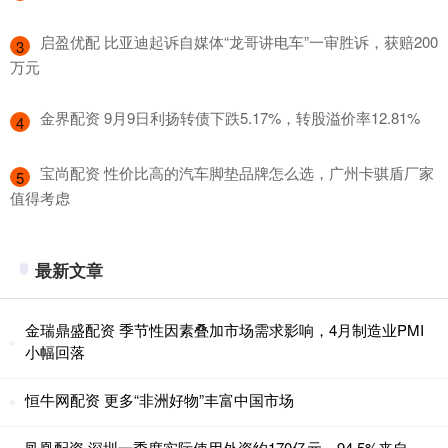
​启盈优配 比亚迪起诉自媒体“龙哥讲电车”一审胜诉，获赔200
3
万元
​金界配资 9月9日利扬转债下跌5.17%，转股溢价率12.81%
4
​宝尚配资 性价比高的汽车脚垫品牌怎么选，广州卡骐盾厂家
5
值得考虑
最新文章
金瑞鼎盛配资 季节性因素叠加市场需求影响，4月制造业PMI
小幅回落
恒牛网配资 更多“非洲好物”丰富中国市场
凤凰配资 深圳一季度实际使用外资约170亿元，94.5%来自