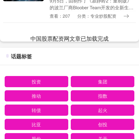
9月5日，由制作了《寂静岭2：重制版》
的波兰厂商Bloober Team开发的全新生存
恐怖大作《时间旅者：重生曙光》已登陆
查看：207
分类：专业炒股配资
PC（Steam/Epic）、PS5、....
中国股票配资网文章已加载完成
话题标签
投资
集团
推动
指数
转债
起火
比亚
创投
股份
关于