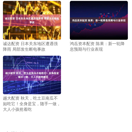
诚达配资 日本关东地区遭遇强
鸿岳资本配资 陈果：新一轮降
降雨 局部发生断电事故
息预期与行业表现
越大配资 秋天，吃土豆南瓜不
如吃它！全身是宝，随手一做，
大人小孩抢着吃