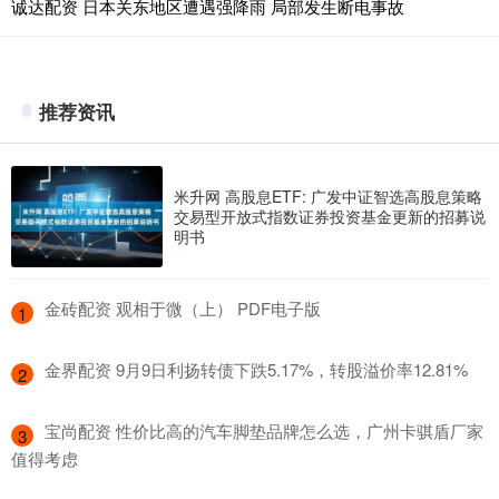
诚达配资 日本关东地区遭遇强降雨 局部发生断电事故
推荐资讯
米升网 高股息ETF: 广发中证智选高股息策略
交易型开放式指数证券投资基金更新的招募说
明书
​金砖配资 观相于微（上） PDF电子版
1
​金界配资 9月9日利扬转债下跌5.17%，转股溢价率12.81%
2
​宝尚配资 性价比高的汽车脚垫品牌怎么选，广州卡骐盾厂家
3
值得考虑