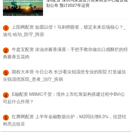
划公布 预计2027年运营
​上阳网配资 如愿以偿！马刺榜眼签，锁定未来后场核心？_
1
迪伦·哈珀_防守_阵容
​牛盘宝配资 浓油赤酱香满屋：手把手教你做出口感酥烂的经
2
典酱香五花肉
​期权大本营 今日公布 长沙看尖锐湿疣专业的医院 打造诚信
3
尖锐湿疣医院_患者_治疗_疾病
​E融配资 MBMC干货：境外上市红筹架构搭建过程中BVI公
4
司起什么作用？
​红腾网配资 上半年金融数据出炉：M2同比增8.3%，信贷结
5
构亮点纷呈