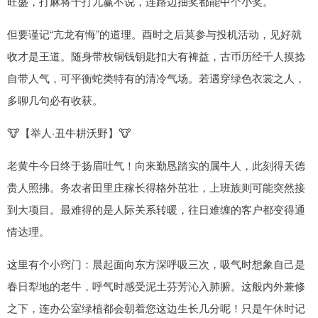
旺盛，打麻将十打九赢不说，连路边抽奖都能中个小奖。
但要谨记“亢龙有悔”的道理。酉时之后莫参与投机活动，见好就
收才是王道。随身带枚铜钱钥匙扣大有裨益，古币历经千人摸捻
自带人气，可平衡蛇类特有的清冷气场。若遇穿绿色衣裳之人，
多聊几句必有收获。
🐮【举人·丑牛耕沃野】🐮
老黄牛今日终于扬眉吐气！向来勤恳踏实的属牛人，此刻得天德
贵人照拂。务农者田里庄稼长得格外茁壮，上班族则可能突然接
到大项目。最难得的是人际关系转暖，往日难缠的客户都变得通
情达理。
这里有个小窍门：晨起面向东方深呼吸三次，吸气时想象自己是
春日犁地的老牛，呼气时感受泥土芬芳沁入肺腑。这般内外兼修
之下，连办公室绿植都会朝着您这边生长几分呢！只是午休时记