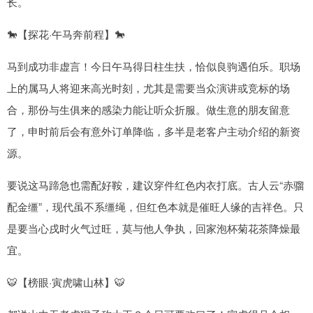
长。
🐎【探花·午马奔前程】🐎
马到成功非虚言！今日午马得日柱生扶，恰似良驹遇伯乐。职场
上的属马人将迎来高光时刻，尤其是需要当众演讲或竞标的场
合，那份与生俱来的感染力能让听众折服。做生意的朋友留意
了，申时前后会有意外订单降临，多半是老客户主动介绍的新资
源。
要说这马蹄急也需配好鞍，建议穿件红色内衣打底。古人云“赤骝
配金缰”，现代虽不系缰绳，但红色本就是催旺人缘的吉祥色。只
是要当心戌时火气过旺，莫与他人争执，回家泡杯菊花茶降燥最
宜。
🐯【榜眼·寅虎啸山林】🐯