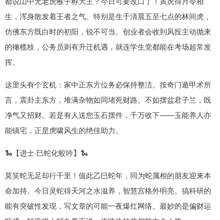
都说山中无老虎猴子称大王？今日可要改口了！寅虎得月令相
生，浑身散发着王者之气。特别是生于清晨五至七点的林间虎，
仿佛东方既白时的初阳，锐不可当。创业者会收到风投主动抛来
的橄榄枝，公务员则有升迁机遇，就连学生党都能在考场超常发
挥。
这里头有个玄机：家中正东方位务必保持整洁。按奇门遁甲术所
言，震卦主东方，堆满杂物如同堵死财路。不如摆盆君子兰，既
净气又招财。若是有人送您玉石摆件，千万收下——玉能养人亦
能镇宅，正是虎啸风生的绝佳助力。
🐍【进士·巳蛇化蛟吟】🐍
莫笑蛇无足却行千里！值此乙巳蛇年，同为蛇属相的朋友迎来本
命加持。今日灵蛇得天河之水滋养，智慧宫格外明亮。搞科研的
能有突破性发现，写文章的可能一夜爆红网络。最妙的是偏财运