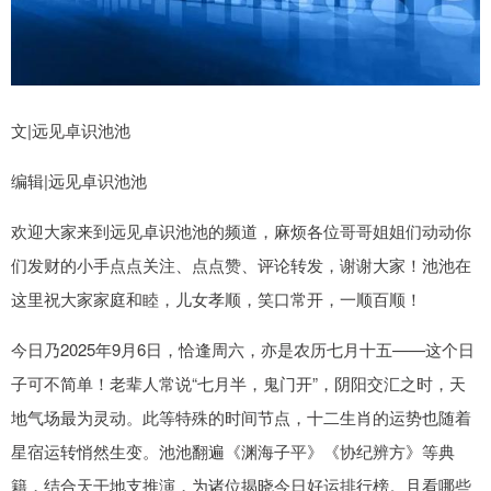
文|远见卓识池池
编辑|远见卓识池池
欢迎大家来到远见卓识池池的频道，麻烦各位哥哥姐姐们动动你
们发财的小手点点关注、点点赞、评论转发，谢谢大家！池池在
这里祝大家家庭和睦，儿女孝顺，笑口常开，一顺百顺！
今日乃2025年9月6日，恰逢周六，亦是农历七月十五——这个日
子可不简单！老辈人常说“七月半，鬼门开”，阴阳交汇之时，天
地气场最为灵动。此等特殊的时间节点，十二生肖的运势也随着
星宿运转悄然生变。池池翻遍《渊海子平》《协纪辨方》等典
籍，结合天干地支推演，为诸位揭晓今日好运排行榜。且看哪些