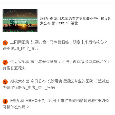
涨8配资 深圳鸿荣源壹方奥莱商业中心建设规
划公布 预计2027年运营
​上阳网配资 如愿以偿！马刺榜眼签，锁定未来后场核心？_
1
迪伦·哈珀_防守_阵容
​牛盘宝配资 浓油赤酱香满屋：手把手教你做出口感酥烂的经
2
典酱香五花肉
​期权大本营 今日公布 长沙看尖锐湿疣专业的医院 打造诚信
3
尖锐湿疣医院_患者_治疗_疾病
​E融配资 MBMC干货：境外上市红筹架构搭建过程中BVI公
4
司起什么作用？