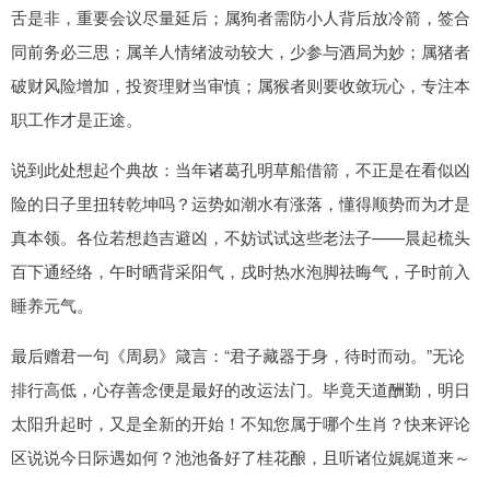
舌是非，重要会议尽量延后；属狗者需防小人背后放冷箭，签合
同前务必三思；属羊人情绪波动较大，少参与酒局为妙；属猪者
破财风险增加，投资理财当审慎；属猴者则要收敛玩心，专注本
职工作才是正途。
说到此处想起个典故：当年诸葛孔明草船借箭，不正是在看似凶
险的日子里扭转乾坤吗？运势如潮水有涨落，懂得顺势而为才是
真本领。各位若想趋吉避凶，不妨试试这些老法子——晨起梳头
百下通经络，午时晒背采阳气，戌时热水泡脚祛晦气，子时前入
睡养元气。
最后赠君一句《周易》箴言：“君子藏器于身，待时而动。”无论
排行高低，心存善念便是最好的改运法门。毕竟天道酬勤，明日
太阳升起时，又是全新的开始！不知您属于哪个生肖？快来评论
区说说今日际遇如何？池池备好了桂花酿，且听诸位娓娓道来～