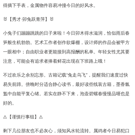
得摘下手表，金属物件容易冲撞今日的好风水。
🐰【秀才·卯兔跃青萍】🐰
小兔子们蹦蹦跳跳的日子来啦！今日卯木得水滋润，恰似雨后春
笋般生机勃勃。艺术工作者创作欲爆棚，设计师的作品会被甲方
一眼相中；自由职业者更能接到高报酬的私单。年轻女性尤其要
注意，可能会有追求者捧着鲜花出现在下班路上哦！
不过欢乐之余别忘形。古籍记载“兔走乌飞”，提醒我们速度过快
易失前蹄。傍晚时分适合静心读书，最好读些线装古籍，墨香氤
氲中自能平复心绪。若实在静不下来，泡壶碧螺春慢慢品咂也是
好的。
⚠️【谨慎行事组】⚠️
剩下几位朋友也不必灰心，须知风水轮流转。属鸡者今日易犯口