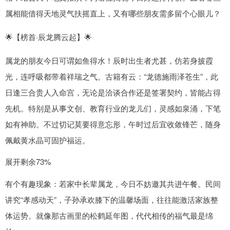
属相能借得天地灵气扶摇直上，又有哪些朋友需多留个心眼儿？
🌟【榜首·辰龙腾云起】🌟
属龙的朋友今日可谓如鱼得水！辰时出生者尤甚，仿若身披霞
光，连呼吸都带着祥瑞之气。古籍有云：“龙德施雨泽苍生”，此
日逢三合贵人入命宫，无论是洽谈合作还是签署契约，皆能占得
先机。特别是从事文创、教育行业的龙儿们，灵感如泉涌，下笔
如有神助。不过切记莫要得意忘形，午时过后宜收敛锋芒，随身
佩戴黄水晶可固护福运。
展开剩余73%
有个有趣现象：若家中长辈属龙，今日不妨邀其共进午餐。民间
讲究“孝感动天”，子孙承欢膝下的温馨场面，往往能激活家族整
体运势。就像那古画里的松鹤延年图，代代相传的福气最是绵