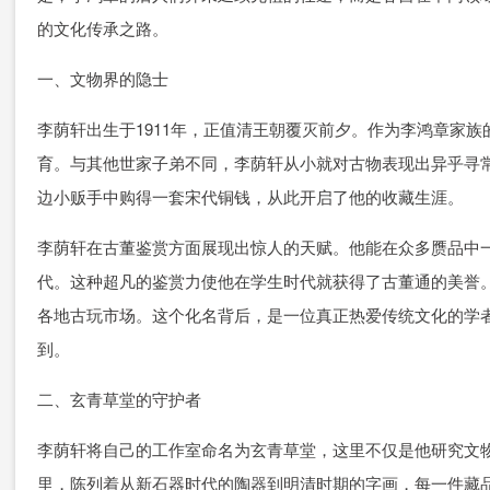
的文化传承之路。
一、文物界的隐士
李荫轩出生于1911年，正值清王朝覆灭前夕。作为李鸿章家
育。与其他世家子弟不同，李荫轩从小就对古物表现出异乎寻
边小贩手中购得一套宋代铜钱，从此开启了他的收藏生涯。
李荫轩在古董鉴赏方面展现出惊人的天赋。他能在众多赝品中
代。这种超凡的鉴赏力使他在学生时代就获得了古董通的美誉
各地古玩市场。这个化名背后，是一位真正热爱传统文化的学
到。
二、玄青草堂的守护者
李荫轩将自己的工作室命名为玄青草堂，这里不仅是他研究文
里，陈列着从新石器时代的陶器到明清时期的字画，每一件藏