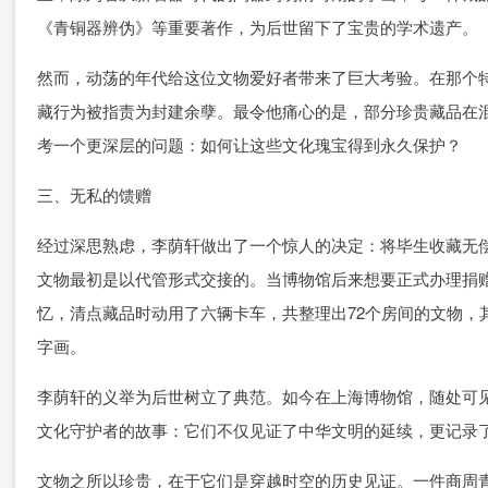
《青铜器辨伪》等重要著作，为后世留下了宝贵的学术遗产。
然而，动荡的年代给这位文物爱好者带来了巨大考验。在那个
藏行为被指责为封建余孽。最令他痛心的是，部分珍贵藏品在
考一个更深层的问题：如何让这些文化瑰宝得到永久保护？
三、无私的馈赠
经过深思熟虑，李荫轩做出了一个惊人的决定：将毕生收藏无
文物最初是以代管形式交接的。当博物馆后来想要正式办理捐
忆，清点藏品时动用了六辆卡车，共整理出72个房间的文物，其中
字画。
李荫轩的义举为后世树立了典范。如今在上海博物馆，随处可
文化守护者的故事：它们不仅见证了中华文明的延续，更记录
文物之所以珍贵，在于它们是穿越时空的历史见证。一件商周