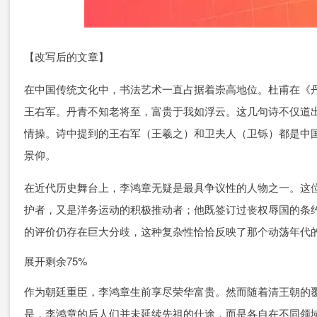
【改写后的文章】
在中国传统文化中，书法艺术一直占据着崇高地位。杜甫在《
王右军。丹青不知老将至，富贵于我如浮云。这几句诗不仅道
情操。诗中提到的王右军（王羲之）和卫夫人（卫铄）都是中
景仰。
在近代历史舞台上，李鸿章无疑是最具争议性的人物之一。这
护者，又是洋务运动的积极推动者；他既签订过丧权辱国的条
的评价仍存在巨大分歧，这种复杂性恰恰反映了那个动荡年代
展开剩余75%
作为朝廷重臣，李鸿章生前享尽荣华富贵。然而随着清王朝的
是，李鸿章的后人们并未延续先祖的仕途，而是各自在不同领