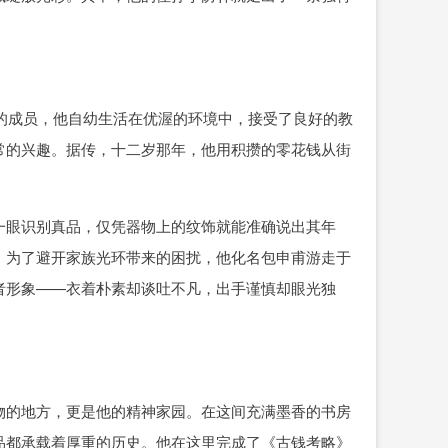
族的成员，他自幼生活在优渥的环境中，接受了良好的教
常的兴趣。据传，十二岁那年，他用积攒的零花钱从街
一眼识别真品，仅凭器物上的纹饰就能准确说出其年
。为了避开家族光环带来的困扰，他化名包申甫游走于
者形象——衣着朴素却谈吐不凡，出手谨慎却眼光独
物的地方，更是他的精神家园。在这间充满墨香的书房
品都承载着厚重的历史。他在这里完成了《古钱考略》