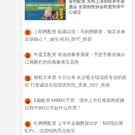
金控配资 光明上演创投界年度
盛会 全国创投协会联盟智库中
心成立
​上阳网配资 如愿以偿！马刺榜眼签，锁定未来
1
后场核心？_迪伦·哈珀_防守_阵容
​牛盘宝配资 浓油赤酱香满屋：手把手教你做出
2
口感酥烂的经典酱香五花肉
​期权大本营 今日公布 长沙看尖锐湿疣专业的医
3
院 打造诚信尖锐湿疣医院_患者_治疗_疾病
​E融配资 MBMC干货：境外上市红筹架构搭建
4
过程中BVI公司起什么作用？
​红腾网配资 上半年金融数据出炉：M2同比增
5
8.3%，信贷结构亮点纷呈