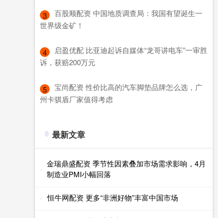
​百股顺配资 中国地质调查局：我国有望诞生一
3
世界级金矿！
​启盈优配 比亚迪起诉自媒体“龙哥讲电车”一审胜
4
诉，获赔200万元
​宝尚配资 性价比高的汽车脚垫品牌怎么选，广
5
州卡骐盾厂家值得考虑
最新文章
金瑞鼎盛配资 季节性因素叠加市场需求影响，4月
制造业PMI小幅回落
恒牛网配资 更多“非洲好物”丰富中国市场