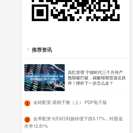
推荐资讯
高忆管理 宁德时代三个月停产
预期被打破，碳酸锂期货逼近跌
停！锂价下一步怎么走？
​金砖配资 观相于微（上） PDF电子版
1
​金界配资 9月9日利扬转债下跌5.17%，转股溢
2
价率12.81%