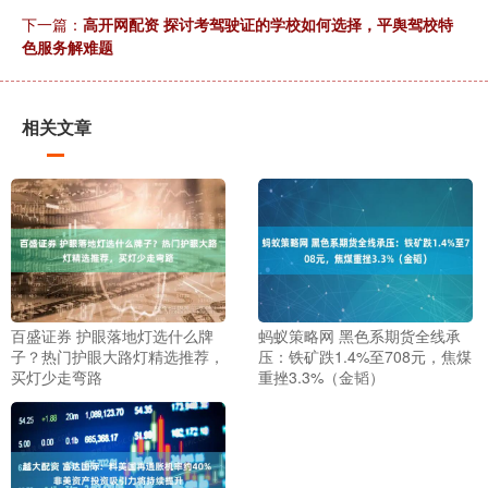
下一篇：
高开网配资 探讨考驾驶证的学校如何选择，平舆驾校特
色服务解难题
相关文章
百盛证券 护眼落地灯选什么牌
蚂蚁策略网 黑色系期货全线承
子？热门护眼大路灯精选推荐，
压：铁矿跌1.4%至708元，焦煤
买灯少走弯路
重挫3.3%（金韬）