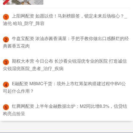
​上阳网配资 如愿以偿！马刺榜眼签，锁定未来后场核心？_
1
迪伦·哈珀_防守_阵容
​牛盘宝配资 浓油赤酱香满屋：手把手教你做出口感酥烂的经
2
典酱香五花肉
​期权大本营 今日公布 长沙看尖锐湿疣专业的医院 打造诚信
3
尖锐湿疣医院_患者_治疗_疾病
​E融配资 MBMC干货：境外上市红筹架构搭建过程中BVI公
4
司起什么作用？
​红腾网配资 上半年金融数据出炉：M2同比增8.3%，信贷结
5
构亮点纷呈