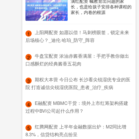
满红配资 喊教育出问题的家
长，也是给孩子安排各种课程的
家长，内卷的根源
​上阳网配资 如愿以偿！马刺榜眼签，锁定未来
1
后场核心？_迪伦·哈珀_防守_阵容
​牛盘宝配资 浓油赤酱香满屋：手把手教你做出
2
口感酥烂的经典酱香五花肉
​期权大本营 今日公布 长沙看尖锐湿疣专业的医
3
院 打造诚信尖锐湿疣医院_患者_治疗_疾病
​E融配资 MBMC干货：境外上市红筹架构搭建
4
过程中BVI公司起什么作用？
​红腾网配资 上半年金融数据出炉：M2同比增
5
8.3%，信贷结构亮点纷呈